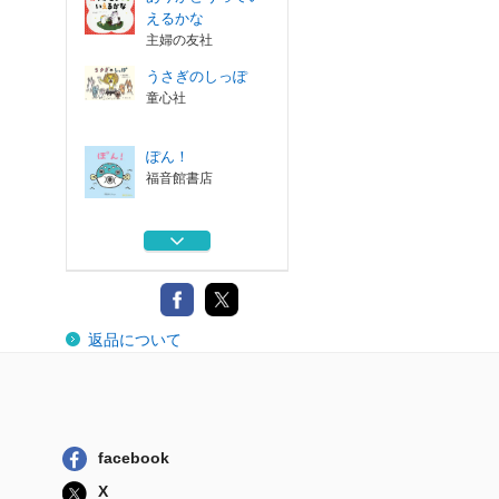
えるかな
主婦の友社
うさぎのしっぽ
童心社
ぽん！
福音館書店
かぞく 流れ雲は
ゆるやかに 詩集
いつもガストンと
返品について
いっしょ！ミニ...
主婦の友社
ありがとうってい
えるかな
主婦の友社
facebook
うさぎのしっぽ
X