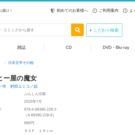
初めてのお客様へ
ご利用案内
よ
お届け！
こだわり検索
雑誌
CD
DVD・Blu-ray
日本文学その他
ヒー屋の魔女
／作 村田エミコ／絵
ぶんしん出版
2025年7月
ド
978-4-89390-228-3
（
4-89390-228-8
）
990円
９２Ｐ １９ｃｍ