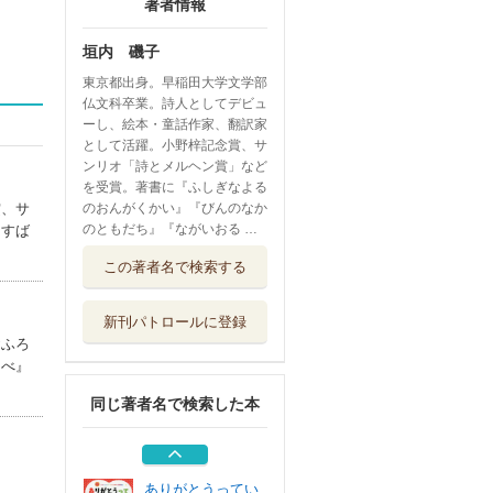
著者情報
垣内 磯子
東京都出身。早稲田大学文学部
仏文科卒業。詩人としてデビュ
ーし、絵本・童話作家、翻訳家
として活躍。小野梓記念賞、サ
ンリオ「詩とメルヘン賞」など
を受賞。著書に『ふしぎなよる
のおんがくかい』『びんのなか
賞、サ
のともだち』『ながいおる …
るすば
ぽん！
この著者名で検索する
福音館書店
新刊パトロールに登録
かぞく 流れ雲は
おふろ
ゆるやかに 詩集
なべ』
同じ著者名で検索した本
いつもガストンと
いっしょ！ミニ...
主婦の友社
ありがとうってい