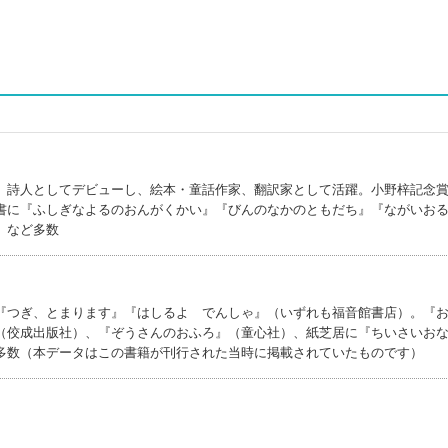
。詩人としてデビューし、絵本・童話作家、翻訳家として活躍。小野梓記念
書に『ふしぎなよるのおんがくかい』『びんのなかのともだち』『ながいお
』など多数
『つぎ、とまります』『はしるよ でんしゃ』（いずれも福音館書店）。『
（佼成出版社）、『ぞうさんのおふろ』（童心社）、紙芝居に『ちいさいお
多数（本データはこの書籍が刊行された当時に掲載されていたものです）