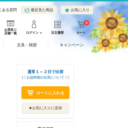
くある質問
最近見た商品
お気に入り
0
お受取り
ログイン
注文履歴
カート
店舗一覧
文具・雑貨
キャンペーン
通常１～２日で出荷
(！お盆時期の出荷について！)
カートに入れる
★お気に入りに追加