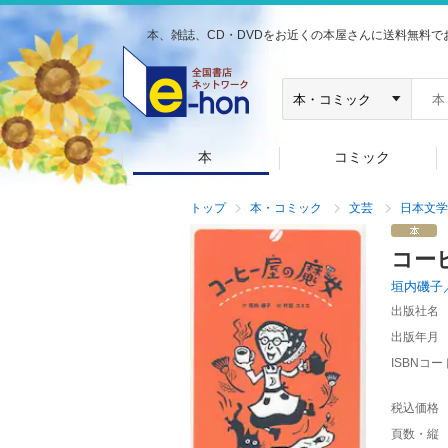
本、雑誌、CD・DVDをお近くの本屋さんに送料無料で
本
コミック
トップ
本・コミック
文芸
日本文学
コー
垣内磯子
出版社名
出版年月
ISBNコー
税込価格
頁数・縦