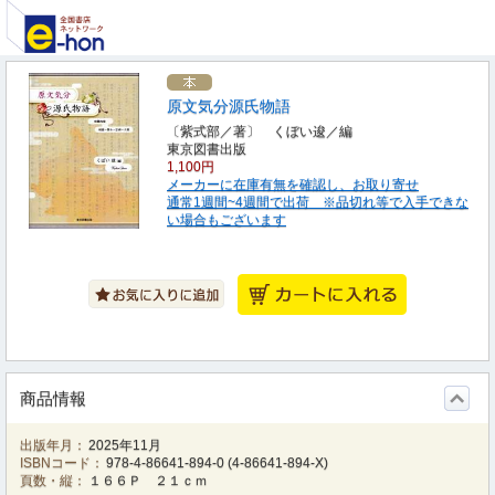
原文気分源氏物語
〔紫式部／著〕 くぼい逡／編
東京図書出版
1,100円
メーカーに在庫有無を確認し、お取り寄せ
通常1週間~4週間で出荷 ※品切れ等で入手できな
い場合もございます
商品情報
出版年月：
2025年11月
ISBNコード：
978-4-86641-894-0
(
4-86641-894-X
)
頁数・縦：
１６６Ｐ ２１ｃｍ