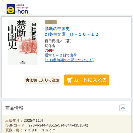
禁断の中国史
幻冬舎文庫 ひ－１６－１２
百田尚樹／〔著〕
幻冬舎
759円
通常１～２日で出荷
(！お盆時期の出荷について！)
商品情報
出版年月：
2025年11月
ISBNコード：
978-4-344-43515-5
(
4-344-43515-X
)
頁数・縦：
２３９Ｐ １６ｃｍ