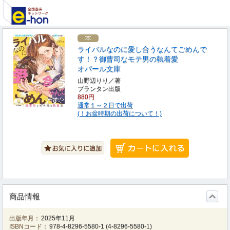
ライバルなのに愛し合うなんてごめんで
す！？御曹司なモテ男の執着愛
オパール文庫
山野辺りり／著
プランタン出版
880円
通常１～２日で出荷
(！お盆時期の出荷について！)
商品情報
出版年月：
2025年11月
ISBNコード：
978-4-8296-5580-1
(
4-8296-5580-1
)