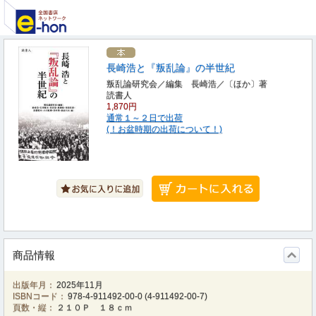
長崎浩と『叛乱論』の半世紀
叛乱論研究会／編集 長崎浩／〔ほか〕著
読書人
1,870円
通常１～２日で出荷
(！お盆時期の出荷について！)
商品情報
出版年月：
2025年11月
ISBNコード：
978-4-911492-00-0
(
4-911492-00-7
)
頁数・縦：
２１０Ｐ １８ｃｍ