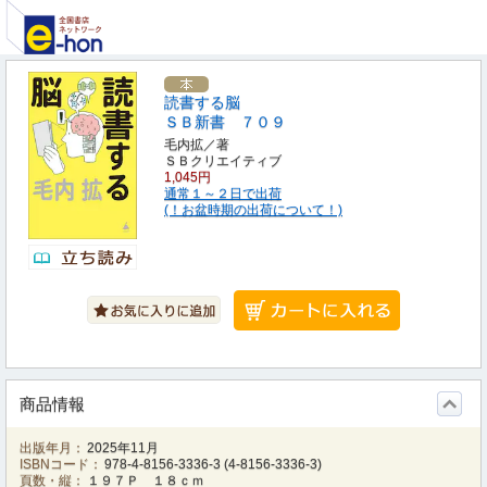
読書する脳
ＳＢ新書 ７０９
毛内拡／著
ＳＢクリエイティブ
1,045円
通常１～２日で出荷
(！お盆時期の出荷について！)
商品情報
出版年月：
2025年11月
ISBNコード：
978-4-8156-3336-3
(
4-8156-3336-3
)
頁数・縦：
１９７Ｐ １８ｃｍ