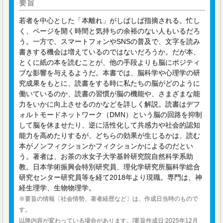
要旨
若者を中心とした「本離れ」がしばしば指摘される。忙し
く、ページを開く時間と気持ちの余裕のない人もいるだろ
う。一方で、スマートフォンやSNSの普及で、文字を読み
書きする機会は増えているのではないだろうか。だが本、
とくに紙の本を読むことが、他の手段よりも脳にポジティ
ブな影響を与えるようだ。本書では、脳科学や心理学の研
究成果をもとに、読書をする時に私たちの脳がどのように
働いているのか、読書の習慣が脳の機能や、さまざまな能
力をいかに向上させるのかなどを詳しく解説。読書はデフ
ォルトモードネットワーク（DMN）という脳の回路を抑制
して脳を休ませたり、逆に活性化して共感力や社会的認知
能力を高めたりするが、どちらの効果が生じるかは、読む
本がノンフィクションかフィクションかによるのだとい
う。著者は、お茶の水女子大学基幹研究院自然科学系助
教。日本学術振興会特別研究員、理化学研究所脳科学総合
研究センター研究員等を経て2018年より現職。専門は、神
経生理学、生物物理学。
※要旨の情報〔社会情勢、著者経歴など〕は、作成日当時のもので
す。
以降内容が変わっている場合があります。[要旨作成日:2025年12月