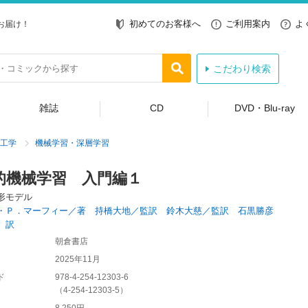
初めてのお客様へ
ご利用案内
よ
お届け！
こだわり検索
雑誌
CD
DVD・Blu-ray
工学
機械学習・深層学習
的機械学習 入門編１
形モデル
・Ｐ．マーフィー／著 持橋大地／監訳 鈴木大慈／監訳 石黒勝彦
〕訳
朝倉書店
2025年11月
ド
978-4-254-12303-6
（
4-254-12303-5
）