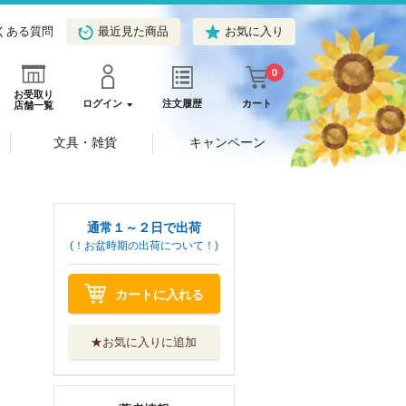
くある質問
最近見た商品
お気に入り
0
お受取り
ログイン
注文履歴
カート
店舗一覧
文具・雑貨
キャンペーン
通常１～２日で出荷
(！お盆時期の出荷について！)
カートに入れる
★お気に入りに追加