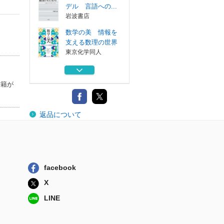
デル 言語への...
岩波書店
数学の美 情報を
支える数理の世界
東京化学同人
ＰＥＰＡＲＳ Ｎ
ｏ．２０９（２...
書籍が
全日本病院出版会
ガウス過程と機械
返品について
学習
講談社
確率的機械学習
入門編２
朝倉書店
facebook
統計的テキストモ
X
デル 言語への...
岩波書店
LINE
数学の美 情報を
支える数理の世界