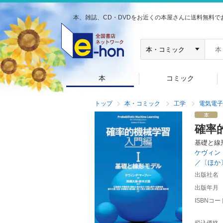
本、雑誌、CD・DVDをお近くの本屋さんに送料無料で
本
コミック
トップ
本・コミック
工学
電気電子
確率
基礎と線
ケヴィン
／〔ほか
出版社名
出版年月
ISBNコー