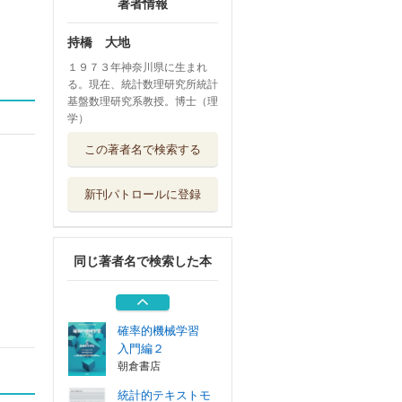
著者情報
持橋 大地
１９７３年神奈川県に生まれ
る。現在、統計数理研究所統計
基盤数理研究系教授。博士（理
学）
数学の美 情報を
この著者名で検索する
支える数理の世界
東京化学同人
新刊パトロールに登録
ＰＥＰＡＲＳ Ｎ
ｏ．２０９（２...
全日本病院出版会
同じ著者名で検索した本
ガウス過程と機械
学習
講談社
確率的機械学習
入門編２
朝倉書店
統計的テキストモ