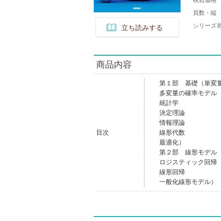
税込価格
頁数・縦
シリーズ
立ち読みする
商品内容
第１部 基礎（単変
多変量の確率モデル
統計学
決定理論
情報理論
目次
線形代数
最適化）
第２部 線形モデル
ロジスティック回帰
線形回帰
一般化線形モデル）