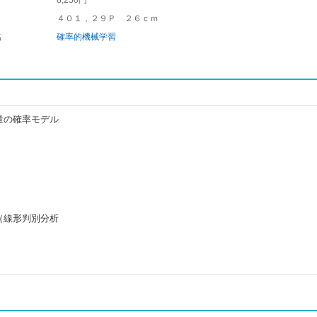
8,250円
４０１，２９Ｐ ２６ｃｍ
名
確率的機械学習
量の確率モデル
（線形判別分析