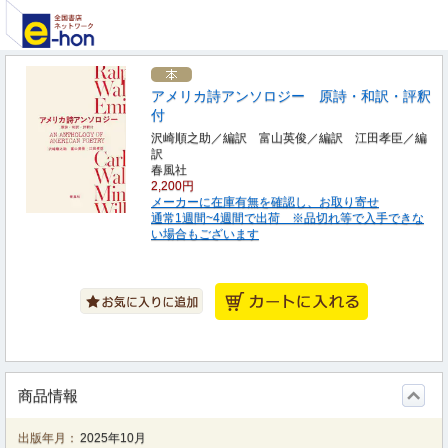
アメリカ詩アンソロジー 原詩・和訳・評釈
付
沢崎順之助／編訳 富山英俊／編訳 江田孝臣／編
訳
春風社
2,200円
メーカーに在庫有無を確認し、お取り寄せ
通常1週間~4週間で出荷 ※品切れ等で入手できな
い場合もございます
商品情報
出版年月：
2025年10月