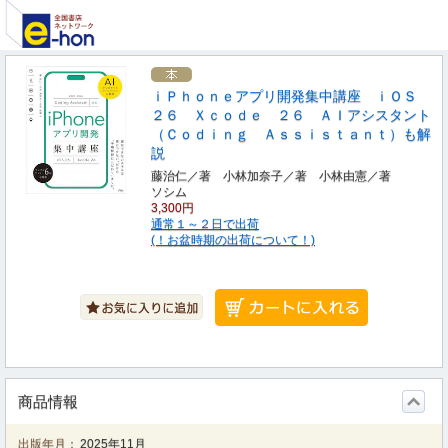
ｉＰｈｏｎｅアプリ開発集中講座 ｉＯＳ
２６ Ｘｃｏｄｅ ２６ ＡＩアシスタント
（Ｃｏｄｉｎｇ Ａｓｓｉｓｔａｎｔ）も解
説
藤治仁／著 小林加奈子／著 小林由憲／著
ソシム
3,300円
通常１～２日で出荷
(！お盆時期の出荷について！)
商品情報
出版年月：
2025年11月