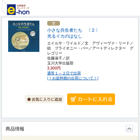
小さな共生者たち 〔２〕
光るイカのはなし
エイルサ・ワイルド／文 アヴィーヴァ・リード／
絵 ブライオニー・バー／アートディレクター グ
レゴリー
佐藤淑子／訳
玉川大学出版部
3,300円
通常１～２日で出荷
(！お盆時期の出荷について！)
商品情報