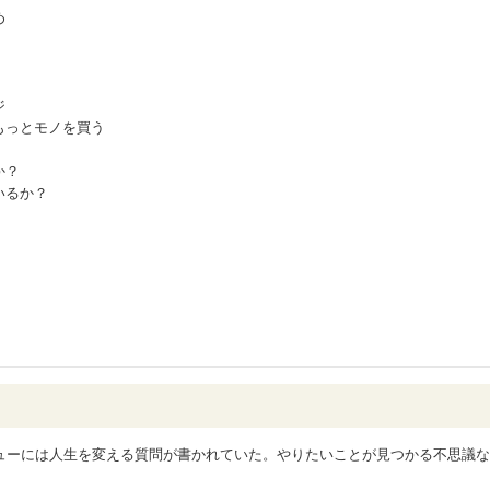
め
ジ
もっとモノを買う
か？
いるか？
ューには人生を変える質問が書かれていた。やりたいことが見つかる不思議な