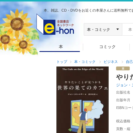
本、雑誌、CD・DVDをお近くの本屋さんに送料無料で
本
コミック
トップ
本・コミック
ビジネス
自己
やり
ジョン・
出版社名
出版年月
ISBNコー
税込価格
頁数・縦