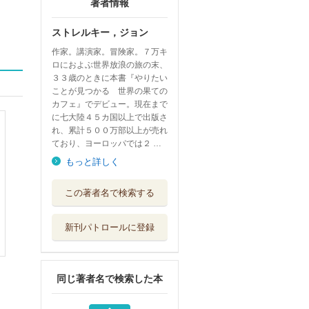
著者情報
ストレルキー，ジョン
作家。講演家。冒険家。７万キ
ロにおよぶ世界放浪の旅の末、
３３歳のときに本書『やりたい
ことが見つかる 世界の果ての
カフェ』でデビュー。現在まで
に七大陸４５カ国以上で出版さ
れ、累計５００万部以上が売れ
ており、ヨーロッパでは２ …
もっと詳しく
かくれうつ どう
この著者名で検索する
知って、どう抜...
飛鳥新社
新刊パトロールに登録
人生を変えるモー
ニングメソッド...
大和書房
同じ著者名で検索した本
なぜ子どもの将来
に両親が重要な...