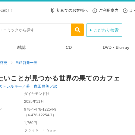
初めてのお客様へ
ご利用案内
よ
お届け！
こだわり検索
雑誌
CD
DVD・Blu-ray
啓発
自己啓発一般
たいことが見つかる世界の果てのカフェ
ストレルキー／著 鹿田昌美／訳
ダイヤモンド社
2025年11月
ド
978-4-478-12254-9
（
4-478-12254-7
）
1,760円
２２１Ｐ １９ｃｍ