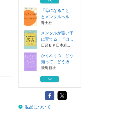
慶應義塾大学出...
「母になること」
とメンタルヘル...
青土社
メンタルが強い子
に育てる 「自...
日経ＢＰ日本経...
かくれうつ どう
知って、どう抜...
飛鳥新社
人生を変えるモー
ニングメソッド...
大和書房
なぜ子どもの将来
返品について
に両親が重要な...
慶應義塾大学出...
「母になること」
とメンタルヘル...
青土社