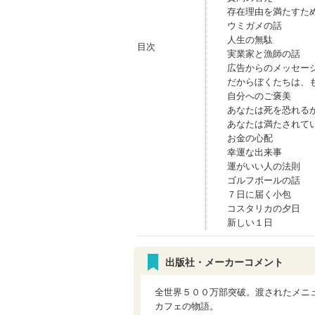
存在理由を満たすた
ウミガメの話
人生の無駄
目次
実業家と漁師の話
広告からのメッセー
だからぼくたちは、
自分へのご褒美
あなたは死を恐れる
あなたは満たされて
お金の心配
幸運な出来事
運がいい人の法則
ゴルフボールの話
７日に届く小包
コスタリカの夕日
新しい１日
出版社・メーカーコメント
全世界５００万部突破。渡されたメニ
カフェの物語。