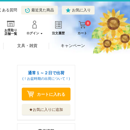
くある質問
最近見た商品
お気に入り
0
お受取り
ログイン
注文履歴
カート
店舗一覧
文具・雑貨
キャンペーン
通常１～２日で出荷
(！お盆時期の出荷について！)
カートに入れる
★お気に入りに追加