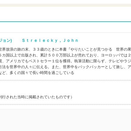
，ジョン) Ｓｔｒｅｌｅｃｋｙ，Ｊｏｈｎ
世界放浪の旅の末、３３歳のときに本書『やりたいことが見つかる 世界の
５カ国以上で出版され、累計５００万部以上が売れており、ヨーロッパでは
賞、アメリカでもベストセラー１位を獲得。執筆活動に限らず、テレビやラ
方法を世界中の人々に伝える。また、世界中をバックパッカーとして旅し、
など、多くの国々で長い時間を過ごしている
刊行された当時に掲載されていたものです）