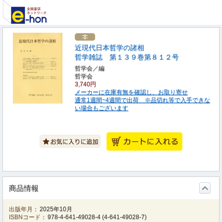
近現代日本哲学の諸相
哲学雑誌 第１３９巻第８１２号
哲学会／編
哲学会
3,740円
メーカーに在庫有無を確認し、お取り寄せ
通常1週間~4週間で出荷 ※品切れ等で入手できな
い場合もございます
商品情報
出版年月：
2025年10月
ISBNコード：
978-4-641-49028-4
(
4-641-49028-7
)