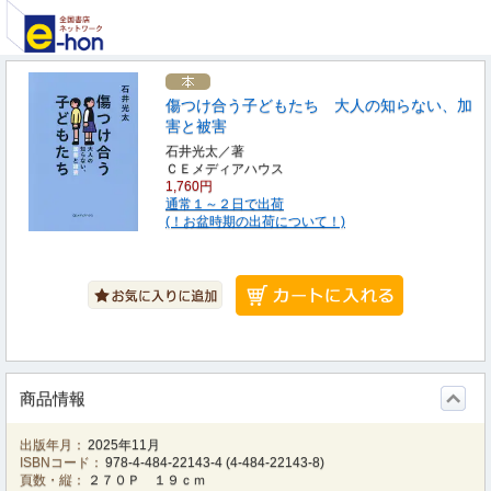
傷つけ合う子どもたち 大人の知らない、加
害と被害
石井光太／著
ＣＥメディアハウス
1,760円
通常１～２日で出荷
(！お盆時期の出荷について！)
商品情報
出版年月：
2025年11月
ISBNコード：
978-4-484-22143-4
(
4-484-22143-8
)
頁数・縦：
２７０Ｐ １９ｃｍ