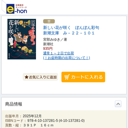
新しい花が咲く ぼんぼん彩句
新潮文庫 み－２２－１０１
宮部みゆき／著
新潮社
935円
通常１～２日で出荷
(！お盆時期の出荷について！)
商品情報
出版年月：
2025年12月
ISBNコード：
978-4-10-137281-5
(
4-10-137281-0
)
頁数・縦：
３９１Ｐ １６ｃｍ