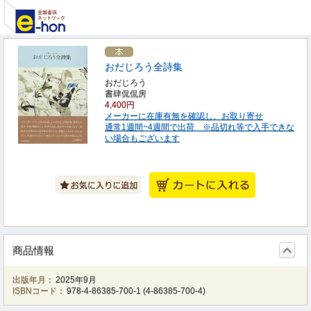
おだじろう全詩集
おだじろう
書肆侃侃房
4,400円
メーカーに在庫有無を確認し、お取り寄せ
通常1週間~4週間で出荷 ※品切れ等で入手できな
い場合もございます
商品情報
出版年月：
2025年9月
ISBNコード：
978-4-86385-700-1
(
4-86385-700-4
)