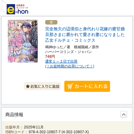
完全無欠の辺境伯と身代わり花嫁の蜜甘婚
旦那さまに磨かれて愛され妻になりました
乙女ドルチェ・コミックス
鳴神ゆった／著 桃城猫緒／原作
ハーパーコリンズ・ジャパン
748円
通常１～２日で出荷
(！お盆時期の出荷について！)
商品情報
出版年月：
2025年11月
ISBNコード：
978-4-302-10807-7
(
4-302-10807-X
)