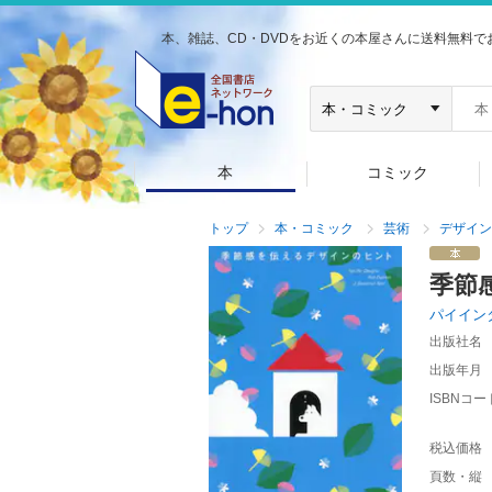
本、雑誌、CD・DVDをお近くの本屋さんに送料無料で
本
コミック
トップ
本・コミック
芸術
デザイン
季節
パイイン
出版社名
出版年月
ISBNコー
税込価格
頁数・縦