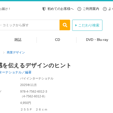
初めてのお客様へ
ご利用案内
よ
お届け！
こだわり検索
雑誌
CD
DVD・Blu-ray
商業デザイン
感を伝えるデザインのヒント
ターナショナル／編著
パイインターナショナル
2025年11月
ド
978-4-7562-6012-3
（
4-7562-6012-8
）
4,950円
２５５Ｐ ２６ｃｍ