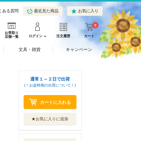
くある質問
最近見た商品
お気に入り
0
お受取り
ログイン
注文履歴
カート
店舗一覧
文具・雑貨
キャンペーン
通常１～２日で出荷
(！お盆時期の出荷について！)
カートに入れる
★お気に入りに追加
世界観で心をつか
むショップデザ...
パイインターナ...