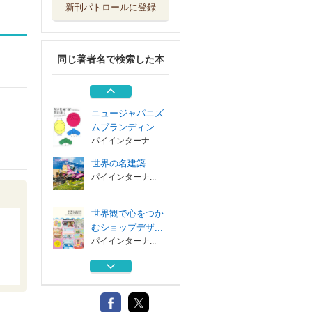
新刊パトロールに登録
世界の美しい水辺
の街
パイインターナ...
同じ著者名で検索した本
世界の装飾が美し
い階段と名建築
パイインターナ...
ニュージャパニズ
ムブランディン...
パイインターナ...
世界の名建築
パイインターナ...
世界観で心をつか
むショップデザ...
パイインターナ...
世界の美しい水辺
の街
パイインターナ...