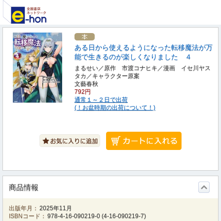
ある日から使えるようになった転移魔法が万
能で生きるのが楽しくなりました ４
まるせい／原作 市渡コナヒキ／漫画 イセ川ヤス
タカ／キャラクター原案
文藝春秋
792円
通常１～２日で出荷
(！お盆時期の出荷について！)
商品情報
出版年月：
2025年11月
ISBNコード：
978-4-16-090219-0
(
4-16-090219-7
)