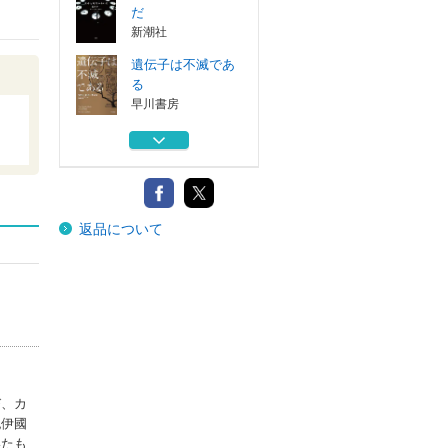
だ
新潮社
遺伝子は不滅であ
る
早川書房
ちそうとほねのも
のがたり
光村教育図書
どっちがどっち？
返品について
光村教育図書
センス・オブ・ワ
ンダーを語る
かもがわ出版
生命と時間のあい
だ
新潮社
び、カ
紀伊國
遺伝子は不滅であ
いたも
る