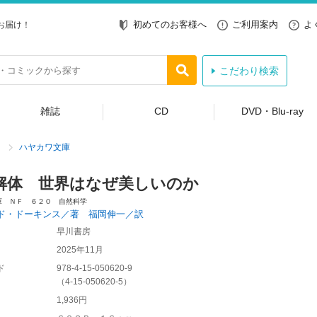
初めてのお客様へ
ご利用案内
よ
お届け！
こだわり検索
雑誌
CD
DVD・Blu-ray
ハヤカワ文庫
解体 世界はなぜ美しいのか
庫 ＮＦ ６２０ 自然科学
ド・ドーキンス／著 福岡伸一／訳
早川書房
2025年11月
ド
978-4-15-050620-9
（
4-15-050620-5
）
1,936円