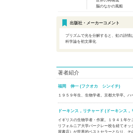
世界の再構成
脳のなかの風船
出版社・メーカーコメント
プリズムで光を分解すると、虹の詩情
科学論を初文庫化
著者紹介
福岡 伸一 (フクオカ シンイチ)
１９５９年生、生物学者。京都大学卒。ハ
ドーキンス，リチャード (ドーキンス
イギリスの生物学者・作家。１９４１年ケ
リフォルニア大学バークレー校を経てオッ
屋書店）が世界的ベストセラーとなり、そ