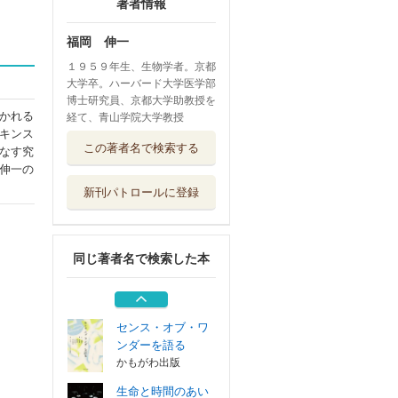
著者情報
福岡 伸一
１９５９年生、生物学者。京都
大学卒。ハーバード大学医学部
博士研究員、京都大学助教授を
かれる
経て、青山学院大学教授
キンス
遺伝子は不滅であ
この著者名で検索する
なす究
る
伸一の
早川書房
新刊パトロールに登録
ちそうとほねのも
のがたり
光村教育図書
同じ著者名で検索した本
どっちがどっち？
光村教育図書
センス・オブ・ワ
ンダーを語る
かもがわ出版
生命と時間のあい