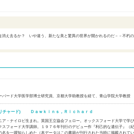
は消え去るか？ いや違う、新たな美と驚異の世界が開かれるのだ－－不朽の
ーバード大学医学部博士研究員、京都大学助教授を経て、青山学院大学教授
，リチャード) Ｄａｗｋｉｎｓ，Ｒｉｃｈａｒｄ
ニア・ナイロビ生まれ。英国王立協会フェロー。オックスフォード大学で学
クスフォード大学講師。１９７６年刊行のデビュー作『利己的な遺伝子』（
の名を一躍知らしめた（本データはこの書籍が刊行された当時に掲載されて