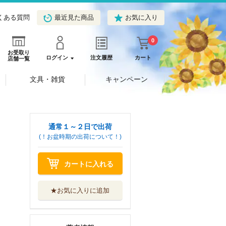
くある質問
最近見た商品
お気に入り
0
お受取り
ログイン
注文履歴
カート
店舗一覧
文具・雑貨
キャンペーン
通常１～２日で出荷
(！お盆時期の出荷について！)
カートに入れる
★お気に入りに追加