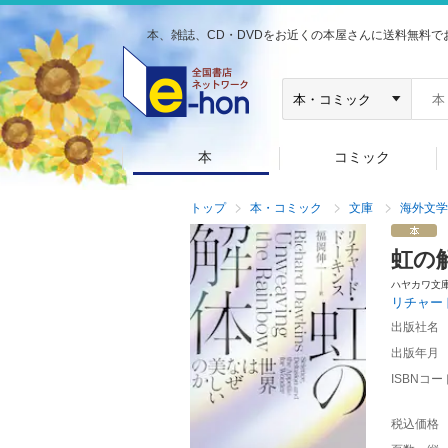
本、雑誌、CD・DVDをお近くの本屋さんに送料無料で
本
コミック
トップ
本・コミック
文庫
海外文学
虹の
ハヤカワ文
リチャー
出版社名
出版年月
ISBNコー
税込価格