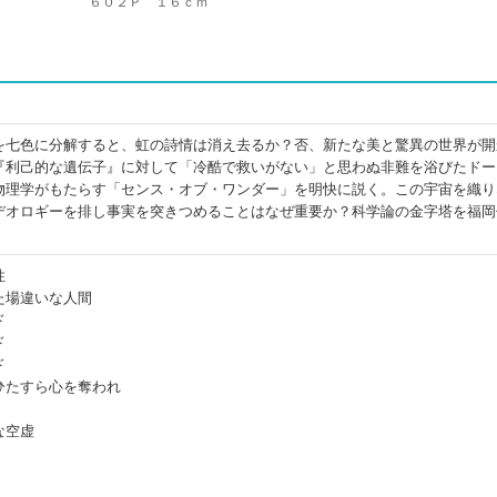
６０２Ｐ １６ｃｍ
を七色に分解すると、虹の詩情は消え去るか？否、新たな美と驚異の世界が開
『利己的な遺伝子』に対して「冷酷で救いがない」と思わぬ非難を浴びたドー
物理学がもたらす「センス・オブ・ワンダー」を明快に説く。この宇宙を織り
デオロギーを排し事実を突きつめることはなぜ重要か？科学論の金字塔を福岡
性
た場違いな人間
ド
ド
ド
ひたすら心を奪われ
な空虚