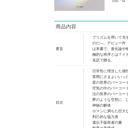
頁数・縦
商品内容
プリズムを用いて光
のだ―。デビュー作
要旨
は本書で、進化論や
極的な秩序とは？イ
名訳で贈る。
日常性に埋没した感
客間にさまよいいっ
星の世界のバーコー
空気の中のバーコー
法の世界のバーコー
夢のような空想に 
目次
神秘の解体
ロマンに満ちた巨大
利己的な協力者
遺伝子版死者の書