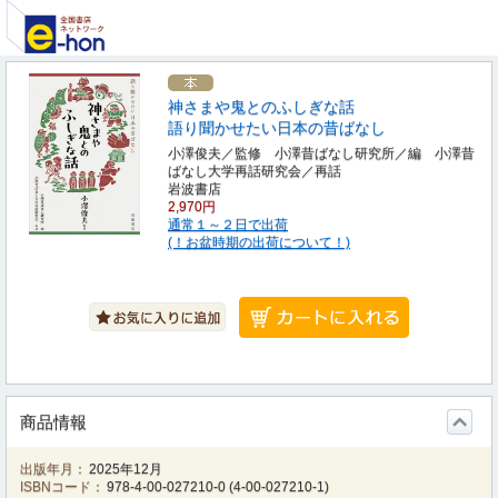
神さまや鬼とのふしぎな話
語り聞かせたい日本の昔ばなし
小澤俊夫／監修 小澤昔ばなし研究所／編 小澤昔
ばなし大学再話研究会／再話
岩波書店
2,970円
通常１～２日で出荷
(！お盆時期の出荷について！)
商品情報
出版年月：
2025年12月
ISBNコード：
978-4-00-027210-0
(
4-00-027210-1
)