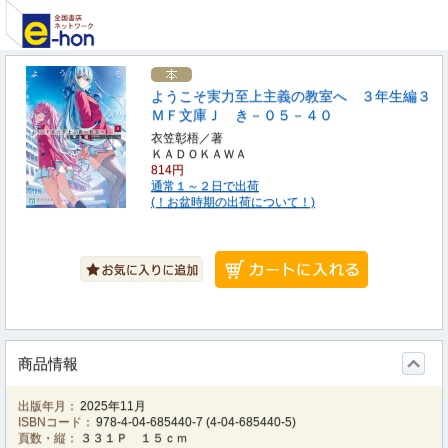
ようこそ実力至上主義の教室へ ３年生編３
ＭＦ文庫Ｊ き－０５－４０
衣笠彰梧／著
ＫＡＤＯＫＡＷＡ
814円
通常１～２日で出荷
(！お盆時期の出荷について！)
商品情報
出版年月：
2025年11月
ISBNコード：
978-4-04-685440-7
(
4-04-685440-5
)
頁数・縦：
３３１Ｐ １５ｃｍ