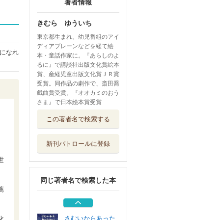
著者情報
きむら ゆういち
東京都生まれ。幼児番組のアイ
ディアブレーンなどを経て絵
になれ
本・童話作家に。『あらしのよ
るに』で講談社出版文化賞絵本
賞、産経児童出版文化賞ＪＲ賞
受賞。同作品の劇作で、斎田喬
戯曲賞受賞。『オオカミのおう
さま』で日本絵本賞受賞
なかよしねこのノ
この著者名で検索する
ンピとダンテお...
実業之日本社
新刊パトロールに登録
なかよしねこのノ
ンピとダンテあ...
世
実業之日本社
同じ著者名で検索した本
なかよしねこのノ
薦
ンピとダンテみ...
実業之日本社
さむいからあった
化