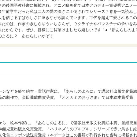
その後国語教科書に掲載され、アニメ映画化で日本アカデミー賞優秀アニメー
０年前学生だった私は二人の愛の深さに圧倒されてシリーズ７巻を一気読みし
人を信じるすばらしさに泣きながら読んでいます。世代を超えて愛されるこの
れたのは、作家のきむらゆういちさんが、ウクライナやパレスチナの争いをみ
れたからです。ぜひ、皆様にご覧頂けましたら嬉しいです！●『新あらしのよ
のよるに２ あたらしいかぞく
)
ーンなどを経て絵本・童話作家に。『あらしのよるに』で講談社出版文化賞
品の劇作で、斎田喬戯曲賞受賞。『オオカミのおうさま』で日本絵本賞受賞
から、絵本作家に。『あらしのよるに』で講談社出版文化賞絵本賞、産経児
学館児童出版文化賞受賞。「ハリネズミのプルプル」シリーズで赤い鳥さし
文化賞ニッポン放送賞受賞（本データはこの書籍が刊行された当時に掲載さ