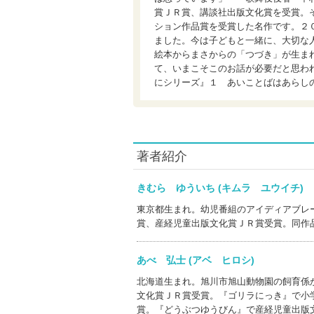
賞ＪＲ賞、講談社出版文化賞を受賞。
ション作品賞を受賞した名作です。２
ました。今は子どもと一緒に、大切な
絵本からまさからの「つづき」が生ま
て、いまこそこのお話が必要だと思わ
にシリーズ』１ あいことばはあらし
著者紹介
きむら ゆういち (キムラ ユウイチ
東京都生まれ。幼児番組のアイディアブレ
賞、産経児童出版文化賞ＪＲ賞受賞。同作
あべ 弘士 (アベ ヒロシ)
北海道生まれ。旭川市旭山動物園の飼育係
文化賞ＪＲ賞受賞。『ゴリラにっき』で小
賞。『どうぶつゆうびん』で産経児童出版