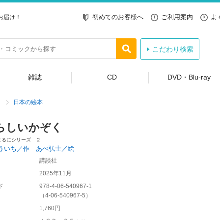
初めてのお客様へ
ご利用案内
よ
お届け！
こだわり検索
雑誌
CD
DVD・Blu-ray
日本の絵本
らしいかぞく
よるにシリーズ ２
ういち／作 あべ弘士／絵
講談社
2025年11月
ド
978-4-06-540967-1
（
4-06-540967-5
）
1,760円