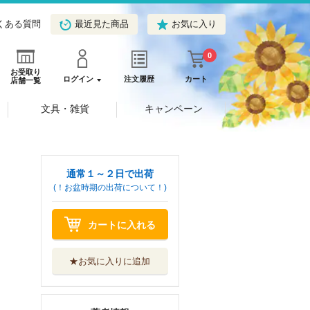
くある質問
最近見た商品
お気に入り
0
お受取り
ログイン
注文履歴
カート
店舗一覧
文具・雑貨
キャンペーン
通常１～２日で出荷
(！お盆時期の出荷について！)
カートに入れる
★お気に入りに追加