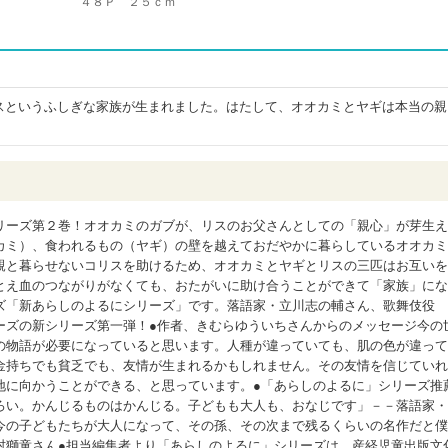
４８Ｐ ２５ｃｍ
スというふしぎな家族が生まれました。はたして、オオカミとヤギは本当の親
リーズ第２巻！オオカミのガブが、リスのお父さんとしての「親心」が芽生え
カミ）、食われるもの（ヤギ）の壁を越えておだやかに暮らしているオオカミ
親と暮らせないコリスを助けるため、オオカミとヤギとリスの三匹はお互いを
とえ血のつながりがなくても、おたがいに助け合うことができて「家族」にな
ズ「新あらしのよるにシリーズ」です。落語家・立川志の輔さん、歌舞伎役
ーズの新シリーズ第一弾！●作者、きむらゆういちさんからのメッセージ今の
の物語が必要になっていると思います。人種が違っていても、肌の色が違って
金持ちでも貧乏でも、友情が生まれるかもしれません。その友情を信じていれ
地に向かうことができる、と思っています。●「あらしのよるに」シリーズ推
ろい。かんじるものはかんじる。子どもも大人も、おなじです」－－落語家・
今の子どもたちが大人になって、その孫、その次まで残るくらいの名作だと僕
村獅童さん●担当編集者より「あらしのよるに」シリーズは、産経児童出版文