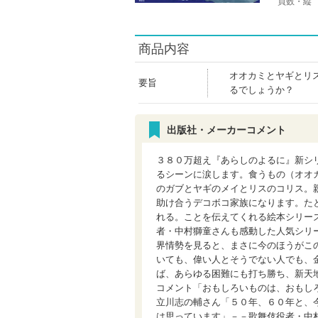
頁数・縦
商品内容
オオカミとヤギとリ
要旨
るでしょうか？
出版社・メーカーコメント
３８０万超え『あらしのよるに』新シ
るシーンに涙します。食うもの（オオ
のガブとヤギのメイとリスのコリス。
助け合うデコボコ家族になります。た
れる。ことを伝えてくれる絵本シリー
者・中村獅童さんも感動した人気シリ
界情勢を見ると、まさに今のほうがこ
いても、偉い人とそうでない人でも、
ば、あらゆる困難にも打ち勝ち、新天
コメント「おもしろいものは、おもし
立川志の輔さん「５０年、６０年と、
は思っています」－－歌舞伎役者・中