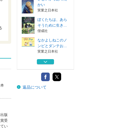
かい
実業之日本社
ぼくたちは、あら
そうために生き...
る
偕成社
なかよしねこのノ
ンピとダンテお...
実業之日本社
なかよしねこのノ
ンピとダンテあ...
実業之日本社
なかよしねこのノ
絵本
返品について
ンピとダンテみ...
実業之日本社
さむいからあった
かい
実業之日本社
童出版
絵賞受
ぼくたちは、あら
れてい