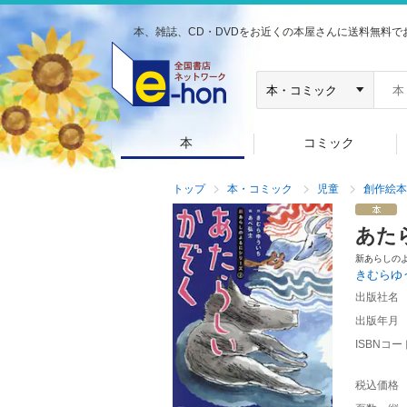
本、雑誌、CD・DVDをお近くの本屋さんに送料無料で
本
コミック
トップ
本・コミック
児童
創作絵本
あた
新あらしの
きむらゆ
出版社名
出版年月
ISBNコー
税込価格