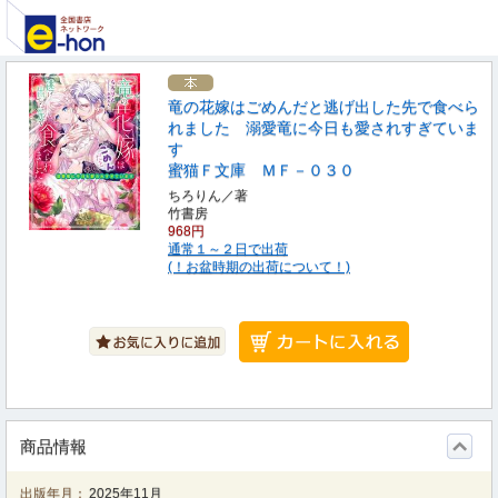
竜の花嫁はごめんだと逃げ出した先で食べら
れました 溺愛竜に今日も愛されすぎていま
す
蜜猫Ｆ文庫 ＭＦ－０３０
ちろりん／著
竹書房
968円
通常１～２日で出荷
(！お盆時期の出荷について！)
商品情報
出版年月：
2025年11月