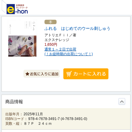
ふれる はじめてのウール刺しゅう
アトリエＦｉｌ／著
エクスナレッジ
1,650円
通常１～２日で出荷
(！お盆時期の出荷について！)
商品情報
出版年月：
2025年11月
ISBNコード：
978-4-7678-3491-7
(
4-7678-3491-0
)
頁数・縦：
８７Ｐ ２４ｃｍ