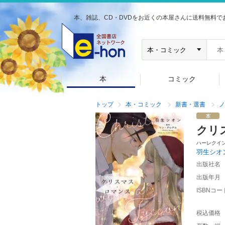
本、雑誌、CD・DVDをお近くの本屋さんに送料無料で
本
コミック
トップ
本・コミック
新書・選書
ノ
クリ
ハーレクイ
羽生シオ
出版社名
出版年月
ISBNコー
税込価格