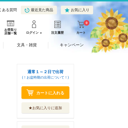
くある質問
最近見た商品
お気に入り
0
お受取り
ログイン
注文履歴
カート
店舗一覧
文具・雑貨
キャンペーン
通常１～２日で出荷
(！お盆時期の出荷について！)
カートに入れる
★お気に入りに追加
あの朝の別れから
ハーレクイン...
ハーパーコリン...