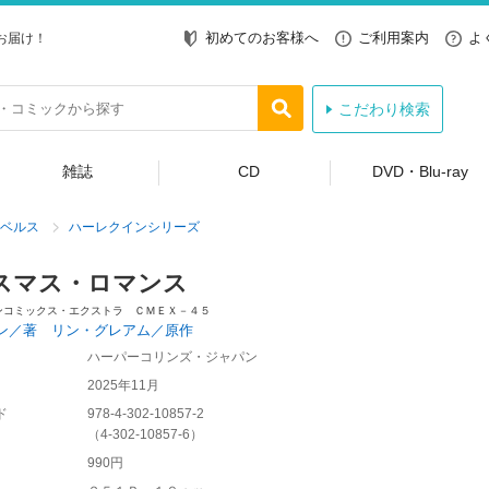
初めてのお客様へ
ご利用案内
よ
お届け！
こだわり検索
雑誌
CD
DVD・Blu-ray
ベルス
ハーレクインシリーズ
スマス・ロマンス
ンコミックス・エクストラ ＣＭＥＸ－４５
ン／著 リン・グレアム／原作
ハーパーコリンズ・ジャパン
2025年11月
ド
978-4-302-10857-2
（
4-302-10857-6
）
990円