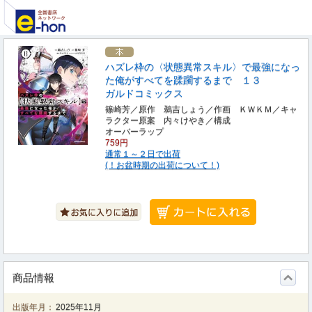
ハズレ枠の〈状態異常スキル〉で最強になっ
た俺がすべてを蹂躙するまで １３
ガルドコミックス
篠崎芳／原作 鵜吉しょう／作画 ＫＷＫＭ／キャ
ラクター原案 内々けやき／構成
オーバーラップ
759円
通常１～２日で出荷
(！お盆時期の出荷について！)
商品情報
出版年月：
2025年11月