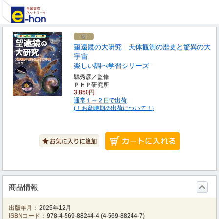
望遠鏡の大研究 天体観測の歴史と驚異の大
宇宙
楽しい調べ学習シリーズ
縣秀彦／監修
ＰＨＰ研究所
3,850円
通常１～２日で出荷
(！お盆時期の出荷について！)
商品情報
出版年月：
2025年12月
ISBNコード：
978-4-569-88244-4
(
4-569-88244-7
)