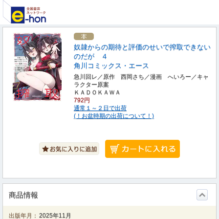
奴隷からの期待と評価のせいで搾取できない
のだが ４
角川コミックス・エース
急川回レ／原作 西岡さち／漫画 へいろー／キャ
ラクター原案
ＫＡＤＯＫＡＷＡ
792円
通常１～２日で出荷
(！お盆時期の出荷について！)
商品情報
出版年月：
2025年11月