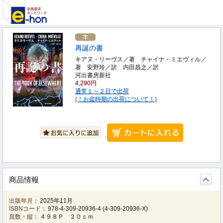
再誕の書
キアヌ・リーヴス／著 チャイナ・ミエヴィル／
著 安野玲／訳 内田昌之／訳
河出書房新社
4,290円
通常１～２日で出荷
(！お盆時期の出荷について！)
商品情報
出版年月：
2025年11月
ISBNコード：
978-4-309-20936-4
(
4-309-20936-X
)
頁数・縦：
４９８Ｐ ２０ｃｍ