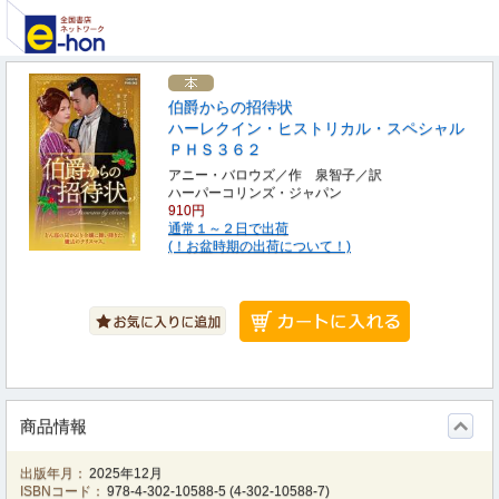
伯爵からの招待状
ハーレクイン・ヒストリカル・スペシャル
ＰＨＳ３６２
アニー・バロウズ／作 泉智子／訳
ハーパーコリンズ・ジャパン
910円
通常１～２日で出荷
(！お盆時期の出荷について！)
商品情報
出版年月：
2025年12月
ISBNコード：
978-4-302-10588-5
(
4-302-10588-7
)