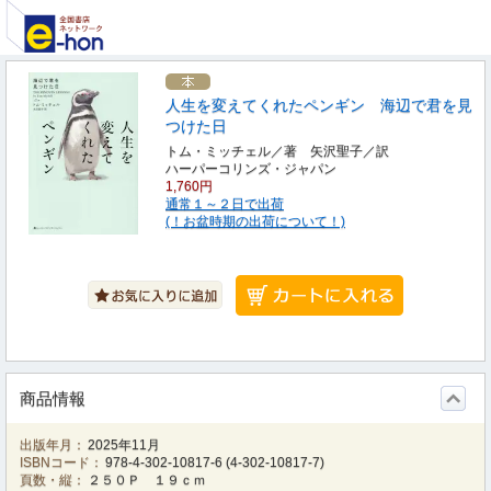
人生を変えてくれたペンギン 海辺で君を見
つけた日
トム・ミッチェル／著 矢沢聖子／訳
ハーパーコリンズ・ジャパン
1,760円
通常１～２日で出荷
(！お盆時期の出荷について！)
商品情報
出版年月：
2025年11月
ISBNコード：
978-4-302-10817-6
(
4-302-10817-7
)
頁数・縦：
２５０Ｐ １９ｃｍ