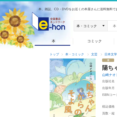
本、雑誌、CD・DVDをお近くの本屋さんに送料無料で
本
コミック
トップ
本・コミック
文芸
日本文学
陽ち
山崎ナオ
出版社名
出版年月
ISBNコー
税込価格
頁数・縦