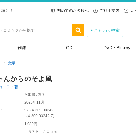
初めてのお客様へ
ご利用案内
よ
お届け！
こだわり検索
雑誌
CD
DVD・Blu-ray
文学
ゃんからのそよ風
コーラ／著
河出書房新社
2025年11月
ド
978-4-309-03242-9
（
4-309-03242-7
）
1,980円
１５７Ｐ ２０ｃｍ