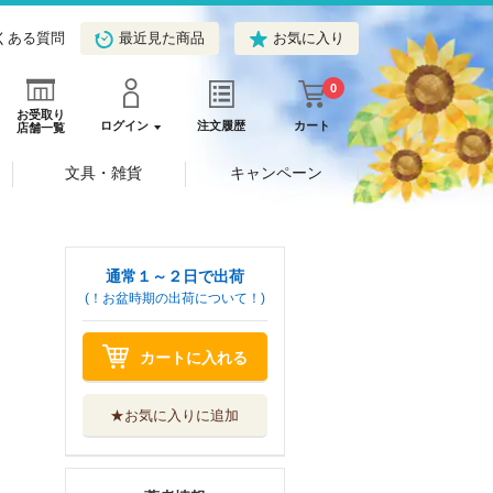
くある質問
最近見た商品
お気に入り
0
お受取り
ログイン
注文履歴
カート
店舗一覧
文具・雑貨
キャンペーン
通常１～２日で出荷
(！お盆時期の出荷について！)
カートに入れる
★お気に入りに追加