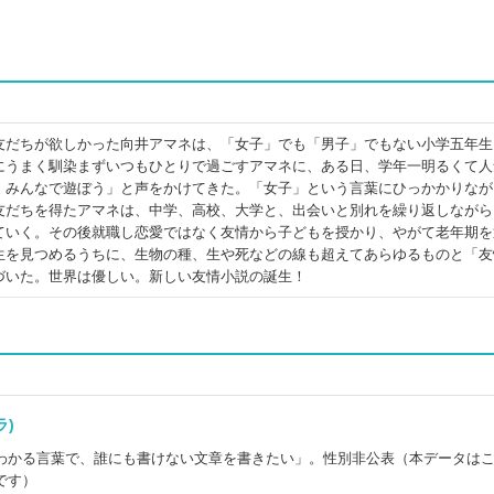
友だちが欲しかった向井アマネは、「女子」でも「男子」でもない小学五年生
にうまく馴染まずいつもひとりで過ごすアマネに、ある日、学年一明るくて人
、みんなで遊ぼう」と声をかけてきた。「女子」という言葉にひっかかりなが
友だちを得たアマネは、中学、高校、大学と、出会いと別れを繰り返しながら
ていく。その後就職し恋愛ではなく友情から子どもを授かり、やがて老年期を
生を見つめるうちに、生物の種、生や死などの線も超えてあらゆるものと「友
づいた。世界は優しい。新しい友情小説の誕生！
ーラ)
わかる言葉で、誰にも書けない文章を書きたい」。性別非公表（本データは
です）