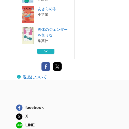
あきらめる
小学館
肉体のジェンダー
を笑うな
集英社
ミライの源氏物語
淡交社
ニセ姉妹
返品について
中央公論新社
魔法のつららペン
つららペンと...
静山社
facebook
あきらめる
X
小学館
LINE