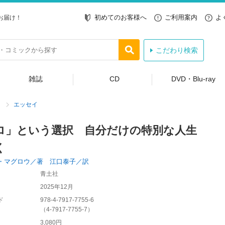
初めてのお客様へ
ご利用案内
よ
お届け！
こだわり検索
雑誌
CD
DVD・Blu-ray
エッセイ
ロ」という選択 自分だけの特別な人生
く
・マグロウ／著 江口泰子／訳
青土社
2025年12月
ド
978-4-7917-7755-6
（
4-7917-7755-7
）
3,080円