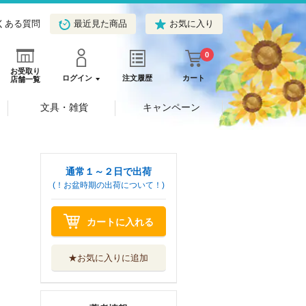
くある質問
最近見た商品
お気に入り
0
お受取り
ログイン
注文履歴
カート
店舗一覧
文具・雑貨
キャンペーン
通常１～２日で出荷
(！お盆時期の出荷について！)
カートに入れる
★お気に入りに追加