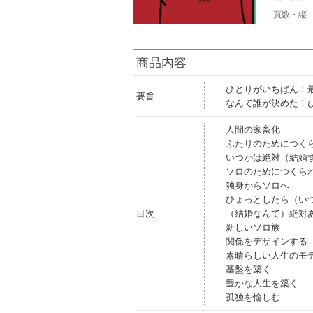
頁数・縦
商品内容
ひとりがいちばん！
要旨
なんて誰が決めた！
人間の家畜化
ふたりのためにつく
いつかは絶対（結婚
ソロのためにつくら
独身からソロへ
ひょっとしたら（い
目次
（結婚なんて）絶対
新しいソロ族
関係をデザインする
素晴らしい人生のモ
基盤を築く
豊かな人生を築く
孤独を愉しむ