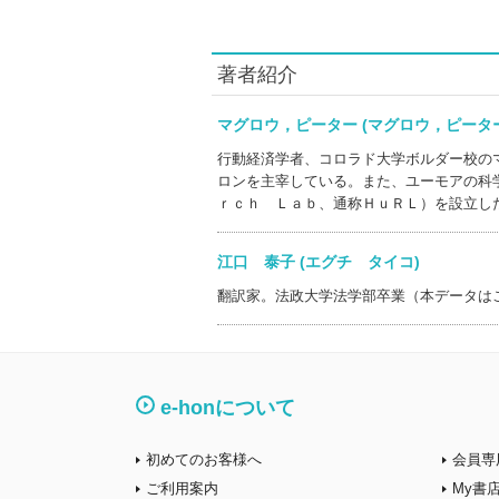
著者紹介
マグロウ，ピーター (マグロウ，ピー
行動経済学者、コロラド大学ボルダー校の
ロンを主宰している。また、ユーモアの科
ｒｃｈ Ｌａｂ、通称ＨｕＲＬ）を設立し
江口 泰子 (エグチ タイコ)
翻訳家。法政大学法学部卒業（本データは
e-honについて
初めてのお客様へ
会員専
ご利用案内
My書