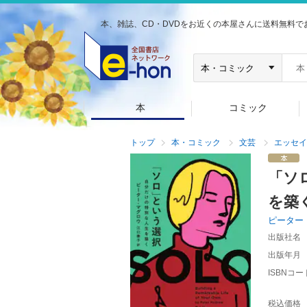
本、雑誌、CD・DVDをお近くの本屋さんに送料無料で
本
コミック
トップ
本・コミック
文芸
エッセイ
「ソ
を築
ピーター
出版社名
出版年月
ISBNコー
税込価格