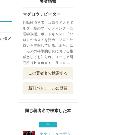
著者情報
マグロウ，ピーター
行動経済学者、コロラド大学ボ
ルダー校のマーケティング・心
理学教授。ポッドキャスト「ソ
がダメ
ロ」のホストを務め、ソロ・サ
ロンを主宰している。また、ユ
ーモアの科学的研究における権
威としても知られ、ユーモア研
究所（Ｈｕｍｏｒ Ｒｅｓ …
人生を変えるＴｉ
この著者名で検索する
ｐｓ１００ 今...
光文社
新刊パトロールに登録
世界最凶のスパイ
ウェア・ペガサス
早川書房
同じ著者名で検索した本
ニューノマド新時
代の生き方
早川書房
テクノ・クーデタ