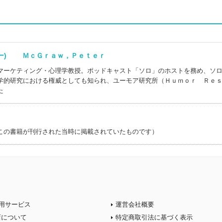
ター) ＭｃＧｒａｗ，Ｐｅｔｅｒ
マーケティング・心理学教授。ポッドキャスト「ソロ」のホストを務め、ソ
学的研究における権威としても知られ、ユーモア研究所（Ｈｕｍｏｒ Ｒｅ
た
この書籍が刊行された当時に掲載されていたものです）
用サービス
運営会社概要
店について
特定商取引法に基づく表示