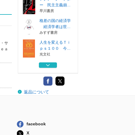
ー 民主主義崩...
早川書房
格差の国の経済学
経済学者は世...
みすず書房
人生を変えるＴｉ
ロ・サ
ｐｓ１００ 今...
ｓｅａ
光文社
世界最凶のスパイ
ウェア・ペガサス
早川書房
ニューノマド新時
返品について
代の生き方
早川書房
テクノ・クーデタ
ー 民主主義崩...
早川書房
facebook
格差の国の経済学
X