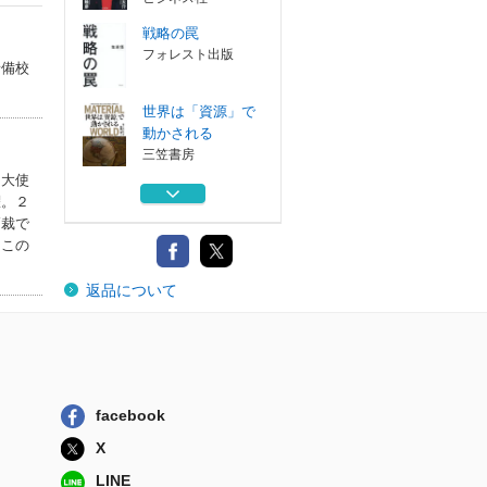
戦略の罠
フォレスト出版
予備校
世界は「資源」で
動かされる
三笠書房
国大使
米ドル札の消滅そ
躍。２
れでも金の上昇...
高裁で
徳間書店
はこの
五十歳からの知的
返品について
撤退戦
宝島社
アメリカの衰退で
世界覇権を狙う...
ビジネス社
facebook
戦略の罠
フォレスト出版
X
LINE