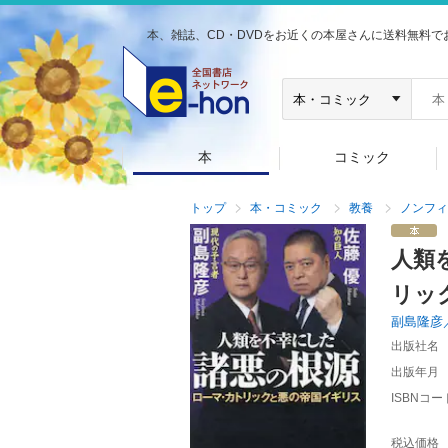
本、雑誌、CD・DVDをお近くの本屋さんに送料無料で
本
コミック
トップ
本・コミック
教養
ノンフィ
人類
リッ
副島隆彦
出版社名
出版年月
ISBNコー
税込価格