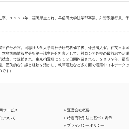
主宰。１９５３年、福岡県生まれ。早稲田大学法学部卒業。外資系銀行員、
省主任分析官。同志社大学大学院神学研究科修了後、外務省入省。在英日本
、本省国際情報局分析第一課主任分析官として、対ロシア外交の最前線で活
策捜査」で逮捕され、東京拘置所に５１２日間拘留される。２００９年、最
職。圧倒的な知識と経験を活かし、執筆活動など多方面で活躍中（本データ
のです）
用サービス
運営会社概要
店について
特定商取引法に基づく表示
プライバシーポリシー