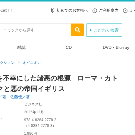
初めてのお客様へ
ご利用案内
よ
お届け！
こだわり検索
雑誌
CD
DVD・Blu-ray
クション
オピニオン
を不幸にした諸悪の根源 ローマ・カト
クと悪の帝国イギリス
／著 佐藤優／著
ビジネス社
2025年12月
ド
978-4-8284-2778-2
（
4-8284-2778-3
）
1,980円