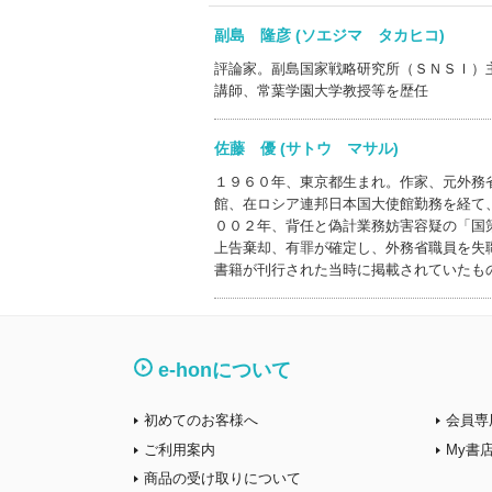
副島 隆彦 (ソエジマ タカヒコ)
評論家。副島国家戦略研究所（ＳＮＳＩ）
講師、常葉学園大学教授等を歴任
佐藤 優 (サトウ マサル)
１９６０年、東京都生まれ。作家、元外務
館、在ロシア連邦日本国大使館勤務を経て
００２年、背任と偽計業務妨害容疑の「国
上告棄却、有罪が確定し、外務省職員を失
書籍が刊行された当時に掲載されていたも
e-honについて
初めてのお客様へ
会員専
ご利用案内
My書
商品の受け取りについて