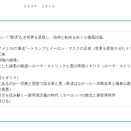
２６９Ｐ １９ｃｍ
い！“救済”なき世界を直視し、信仰と転向をめぐり徹底討論。
アメリカの“暴走”―トランプとイーロン・マスクの正体（世界を変容させたト
正体
覇権の崩壊）
にした諸悪の根源―ローマ・カトリックと悪の帝国イギリス（ローマ・カトリ
国イギリス）
にあるのか―宗教と思想で語る善と悪（救済はなかった―宗教改革と鎌倉仏教
の善悪）
行方を読み解く―新帝国主義の時代（ヨーロッパの敗北と新世界秩序
延びる）