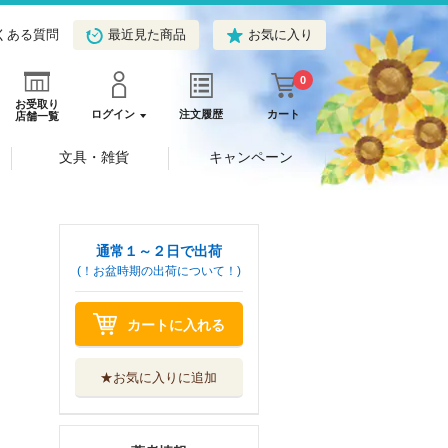
くある質問
最近見た商品
お気に入り
0
お受取り
ログイン
注文履歴
カート
店舗一覧
文具・雑貨
キャンペーン
通常１～２日で出荷
(！お盆時期の出荷について！)
カートに入れる
★お気に入りに追加