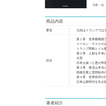
頁数・縦
商品内容
要旨
元凶はトランプではな
第１章 世界覇権国
イーロン・マスクの
トランプ関税とドル
第２章 人類を不幸
大罪
目次
日本を操った悪の帝
第３章 救済は本当
戦後左翼と思想転向
第４章 世界秩序の
日本は新時代を生き
著者紹介