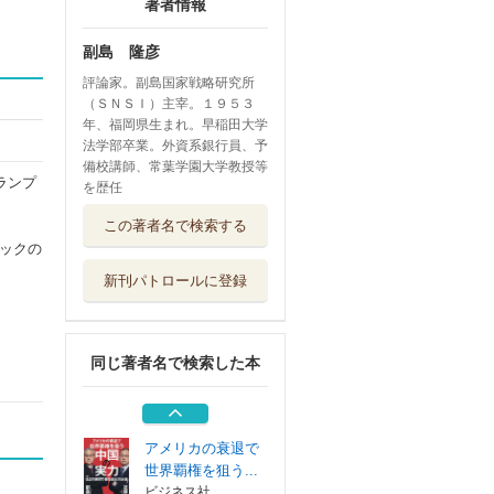
著者情報
副島 隆彦
評論家。副島国家戦略研究所
（ＳＮＳＩ）主宰。１９５３
年、福岡県生まれ。早稲田大学
法学部卒業。外資系銀行員、予
備校講師、常葉学園大学教授等
ランプ
を歴任
世界は「資源」で
この著者名で検索する
動かされる
ックの
三笠書房
新刊パトロールに登録
米ドル札の消滅そ
れでも金の上昇...
徳間書店
同じ著者名で検索した本
五十歳からの知的
撤退戦
宝島社
アメリカの衰退で
世界覇権を狙う...
ビジネス社