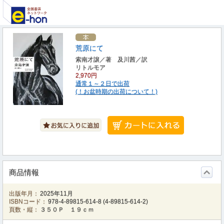
荒原にて
索南才譲／著 及川茜／訳
リトルモア
2,970円
通常１～２日で出荷
(！お盆時期の出荷について！)
商品情報
出版年月：
2025年11月
ISBNコード：
978-4-89815-614-8
(
4-89815-614-2
)
頁数・縦：
３５０Ｐ １９ｃｍ