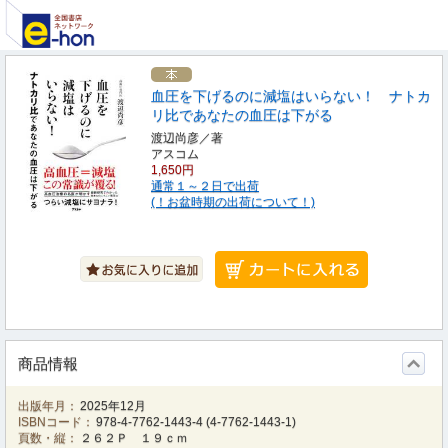
血圧を下げるのに減塩はいらない！ ナトカ
リ比であなたの血圧は下がる
渡辺尚彦／著
アスコム
1,650円
通常１～２日で出荷
(！お盆時期の出荷について！)
商品情報
出版年月：
2025年12月
ISBNコード：
978-4-7762-1443-4
(
4-7762-1443-1
)
頁数・縦：
２６２Ｐ １９ｃｍ