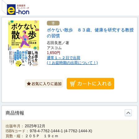
ボケない散歩 ８３歳、健康を研究する教授
の習慣
石田良恵／著
アスコム
1,650円
通常１～２日で出荷
(！お盆時期の出荷について！)
商品情報
出版年月：
2025年12月
ISBNコード：
978-4-7762-1444-1
(
4-7762-1444-X
)
頁数・縦：
２０５Ｐ １９ｃｍ