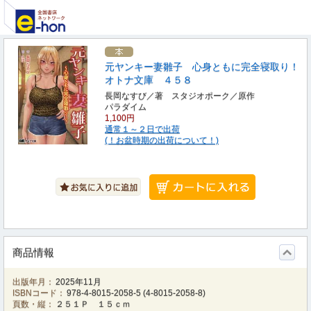
元ヤンキー妻雛子 心身ともに完全寝取り！
オトナ文庫 ４５８
長岡なすび／著 スタジオポーク／原作
パラダイム
1,100円
通常１～２日で出荷
(！お盆時期の出荷について！)
商品情報
出版年月：
2025年11月
ISBNコード：
978-4-8015-2058-5
(
4-8015-2058-8
)
頁数・縦：
２５１Ｐ １５ｃｍ