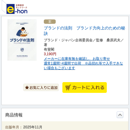
ブランドの法則 ブランド力向上のための秘
訣
ブランド・ジャパン企画委員会／監修 桑原武夫／
著
有斐閣
3,190円
メーカーに在庫有無を確認し、お取り寄せ
通常1週間~4週間で出荷 ※品切れ等で入手できな
い場合もございます
商品情報
出版年月：
2025年11月