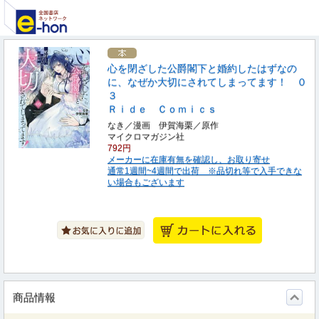
心を閉ざした公爵閣下と婚約したはずなの
に、なぜか大切にされてしまってます！ ０
３
Ｒｉｄｅ Ｃｏｍｉｃｓ
なき／漫画 伊賀海栗／原作
マイクロマガジン社
792円
メーカーに在庫有無を確認し、お取り寄せ
通常1週間~4週間で出荷 ※品切れ等で入手できな
い場合もございます
商品情報