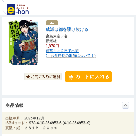
成瀬は都を駆け抜ける
宮島未奈／著
新潮社
1,870円
通常１～２日で出荷
(！お盆時期の出荷について！)
商品情報
出版年月：
2025年12月
ISBNコード：
978-4-10-354953-6
(
4-10-354953-X
)
頁数・縦：
２３１Ｐ ２０ｃｍ