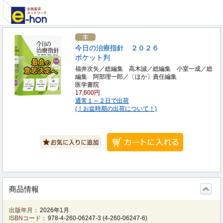
今日の治療指針 ２０２６
ポケット判
福井次矢／総編集 高木誠／総編集 小室一成／総
編集 阿部理一郎／〔ほか〕責任編集
医学書院
17,600円
通常１～２日で出荷
(！お盆時期の出荷について！)
商品情報
出版年月：
2026年1月
ISBNコード：
978-4-260-06247-3
(
4-260-06247-6
)