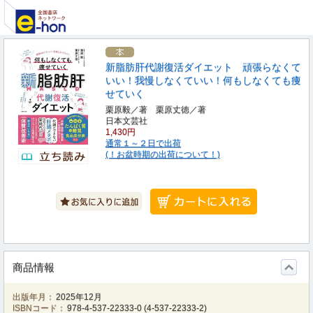
新脂肪肝代謝復活ダイエット 頑張らなくて
いい！我慢しなくていい！何もしなくても痩
せていく
栗原毅／著 栗原丈徳／著
日本文芸社
1,430円
通常１～２日で出荷
(！お盆時期の出荷について！)
商品情報
出版年月：
2025年12月
ISBNコード：
978-4-537-22333-0
(
4-537-22333-2
)