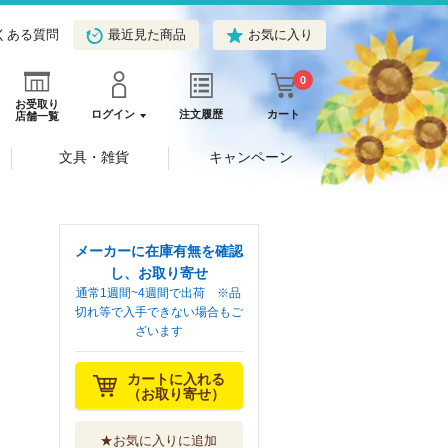
くある質問
最近見た商品
お気に入り
0
お受取り
ログイン
注文履歴
カート
店舗一覧
文具・雑貨
キャンペーン
メーカーに在庫有無を確認
し、お取り寄せ
通常1週間~4週間で出荷 ※品
切れ等で入手できない場合もご
ざいます
カートに入れる
（お取り寄せ）
★お気に入りに追加