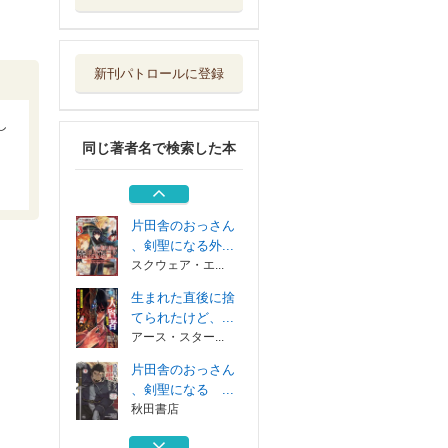
片田舎のおっさん
、剣聖になる ...
秋田書店
新刊パトロールに登録
元勇者は静かに暮
らしたい ６
集英社
し
同じ著者名で検索した本
片田舎のおっさん
、剣聖になる ...
秋田書店
片田舎のおっさん
、剣聖になる外...
スクウェア・エ...
生まれた直後に捨
てられたけど、...
アース・スター...
片田舎のおっさん
、剣聖になる ...
秋田書店
元勇者は静かに暮