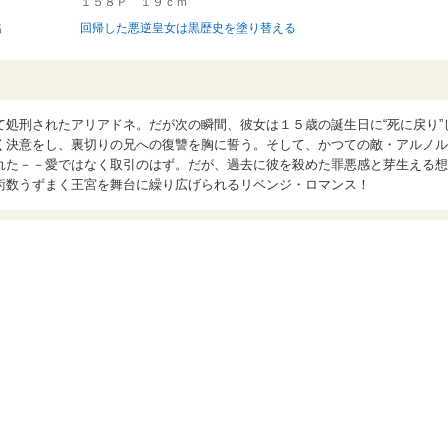
１５８Ｐ １９ｃｍ
名
回帰した悪逆皇女は黒歴史を塗り替える
処刑されたアリアドネ。だが次の瞬間、彼女は１５歳の誕生日に“死に戻り”
く決意をし、裏切りの兄への復讐を胸に誓う。そして、かつての敵・アルノル
れた－－愛ではなく取引のはず。だが、過去に彼を殺めた罪悪感と芽生える想
術数うずまく王宮を舞台に繰り広げられるリベンジ・ロマンス！