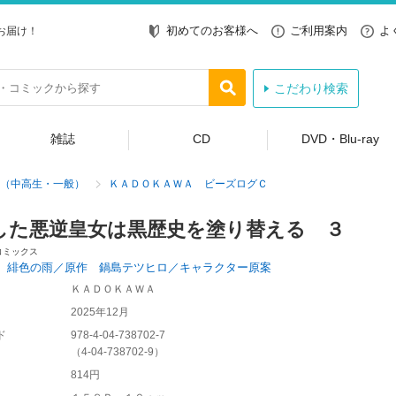
初めてのお客様へ
ご利用案内
よ
お届け！
こだわり検索
雑誌
CD
DVD・Blu-ray
（中高生・一般）
ＫＡＤＯＫＡＷＡ ビーズログＣ
した悪逆皇女は黒歴史を塗り替える ３
コミックス
 緋色の雨／原作 鍋島テツヒロ／キャラクター原案
ＫＡＤＯＫＡＷＡ
2025年12月
ド
978-4-04-738702-7
（
4-04-738702-9
）
814円