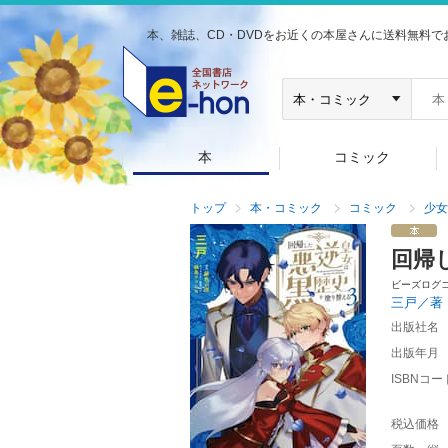
本、雑誌、CD・DVDをお近くの本屋さんに送料無料で
本
コミック
トップ
本・コミック
コミック
少女
回帰
ビーズログ
三戸／著
出版社名
出版年月
ISBNコー
税込価格