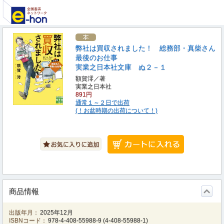
弊社は買収されました！ 総務部・真柴さん
最後のお仕事
実業之日本社文庫 ぬ２－１
額賀澪／著
実業之日本社
891円
通常１～２日で出荷
(！お盆時期の出荷について！)
商品情報
出版年月：
2025年12月
ISBNコード：
978-4-408-55988-9
(
4-408-55988-1
)