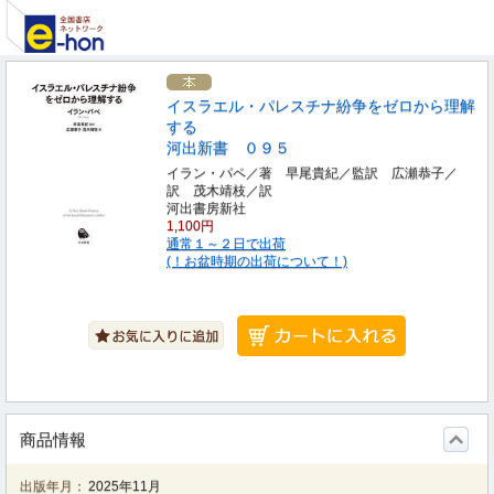
イスラエル・パレスチナ紛争をゼロから理解
する
河出新書 ０９５
イラン・パペ／著 早尾貴紀／監訳 広瀬恭子／
訳 茂木靖枝／訳
河出書房新社
1,100円
通常１～２日で出荷
(！お盆時期の出荷について！)
商品情報
出版年月：
2025年11月