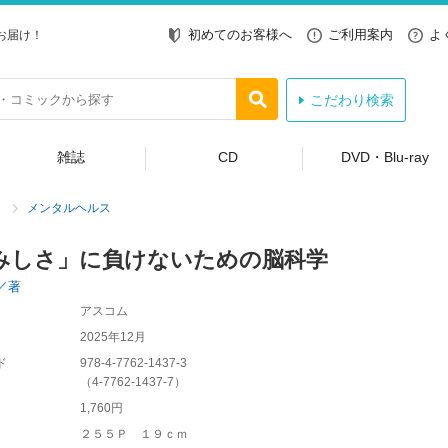
初めてのお客様へ
ご利用案内
よ
お届け！
こだわり検索
雑誌
CD
DVD・Blu-ray
メンタルヘルス
みしさ」に負けないための脳科学
／著
アスコム
2025年12月
ド
978-4-7762-1437-3
（
4-7762-1437-7
）
1,760円
２５５Ｐ １９ｃｍ