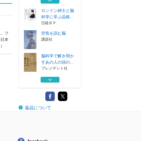
ＫＡＤＯＫＡＷＡ
ロンドン紳士と脳
科学に学ぶ品格...
日経ＢＰ
了。フ
空気を読む脳
東日本
講談社
す）
脳科学で解き明か
すあの人の頭の...
プレジデント社
眠れない夜に、言
語化の話をしよ...
ソシム
ゾンビ化する社会
返品について
生きづらい時...
ＫＡＤＯＫＡＷＡ
ロンドン紳士と脳
科学に学ぶ品格...
日経ＢＰ