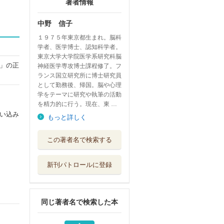
著者情報
中野 信子
１９７５年東京都生まれ。脳科
学者、医学博士、認知科学者。
東京大学大学院医学系研究科脳
」の正
神経医学専攻博士課程修了。フ
ランス国立研究所に博士研究員
として勤務後、帰国。脳や心理
学をテーマに研究や執筆の活動
を精力的に行う。現在、東 …
い込み
もっと詳しく
脳科学で解き明か
この著者名で検索する
すあの人の頭の...
プレジデント社
新刊パトロールに登録
眠れない夜に、言
語化の話をしよ...
ソシム
同じ著者名で検索した本
ゾンビ化する社会
生きづらい時...