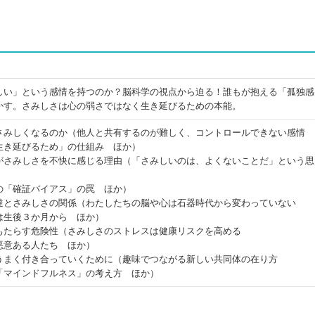
しい」という感情を持つのか？脳科学の視点から迫る！誰もが抱える「孤独感
かす。さみしさは心の弱さではなく生き延びるための本能。
さみしくなるのか（他人と共有するのが難しく、コントロールできない感情
生き延びるため」の仕組み ほか）
がさみしさを不快に感じる理由（「さみしいのは、よくないことだ」という思
の「確証バイアス」の罠 ほか）
達とさみしさの関係（わたしたちの脳や心は石器時代から変わっていない
は生後３か月から ほか）
もたらす危険性（さみしさのストレスは健康リスクを高める
悪意ある人たち ほか）
うまく付き合っていくために（趣味でつながる新しい共同体の在り方
「マインドフルネス」の考え方 ほか）