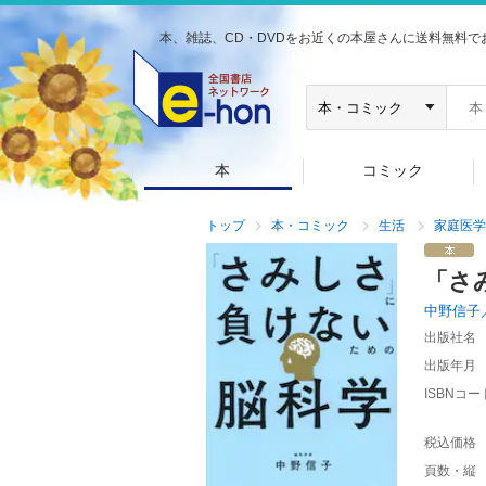
本、雑誌、CD・DVDをお近くの本屋さんに送料無料で
本
コミック
トップ
本・コミック
生活
家庭医学
「さ
中野信子
出版社名
出版年月
ISBNコー
税込価格
頁数・縦