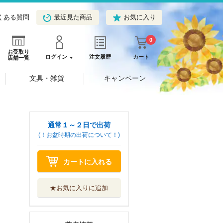
くある質問
最近見た商品
お気に入り
0
お受取り
ログイン
注文履歴
カート
店舗一覧
文具・雑貨
キャンペーン
通常１～２日で出荷
(！お盆時期の出荷について！)
カートに入れる
★お気に入りに追加