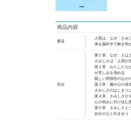
商品内容
人類は、なぜ「さみ
要旨
体を脳科学で解き明
第１章 なぜ、人は
さみしさは「人間が
第２章 わたしたち
が苦しみを強める
親しい関係性のなか
目次
第３章 脳や心の発
さみしさのはじまり
第４章 さみしさが
心の弱みに付け込む
第５章 さみしさと
自分の心と向き合う