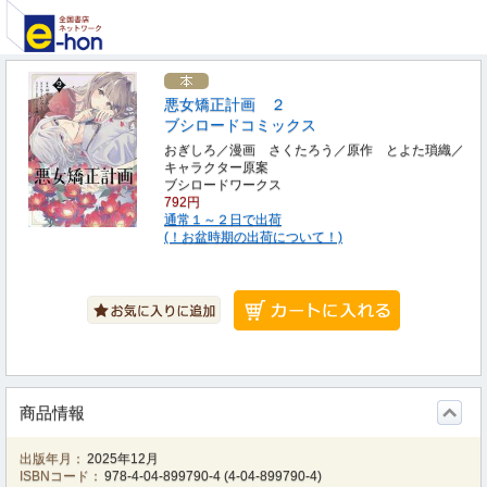
悪女矯正計画 ２
ブシロードコミックス
おぎしろ／漫画 さくたろう／原作 とよた瑣織／
キャラクター原案
ブシロードワークス
792円
通常１～２日で出荷
(！お盆時期の出荷について！)
商品情報
出版年月：
2025年12月
ISBNコード：
978-4-04-899790-4
(
4-04-899790-4
)