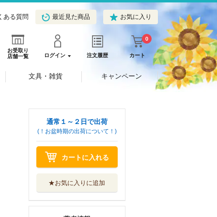
くある質問
最近見た商品
お気に入り
0
お受取り
ログイン
注文履歴
カート
店舗一覧
文具・雑貨
キャンペーン
通常１～２日で出荷
(！お盆時期の出荷について！)
カートに入れる
★お気に入りに追加