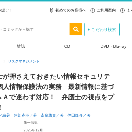
初めてのお客様へ
ご利用案内
よ
お届け！
こだわり検索
雑誌
CD
DVD・Blu-ray
リスクマネジメント
士が押さえておきたい情報セキュリテ
個人情報保護法の実務 最新情報に基づ
＆Ａで迷わず対応！ 弁護士の視点をプ
！
／編著 阿部克臣／著 斎藤悠貴／著 仲田隆介／著
第一法規
2025年12月