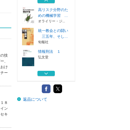
中央経済社
高リスク分野のた
めの機械学習 ...
オライリー・ジ...
統一教会との闘い
三五年、そし...
旬報社
情報刑法 １
罪の技
弘文堂
ザー、
におけ
法律実務のための
トチー
デジタル・フォ...
商事法務
業種別にわかるデ
返品について
ータ保護・活用...
０１８
中央経済社
会イン
ーセキ
高リスク分野のた
めの機械学習 ...
オライリー・ジ...