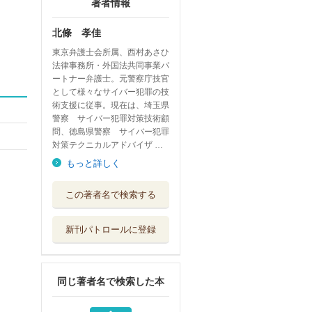
著者情報
北條 孝佳
東京弁護士会所属、西村あさひ
法律事務所・外国法共同事業パ
ートナー弁護士。元警察庁技官
として様々なサイバー犯罪の技
術支援に従事。現在は、埼玉県
警察 サイバー犯罪対策技術顧
問、徳島県警察 サイバー犯罪
対策テクニカルアドバイザ …
もっと詳しく
情報刑法 １
この著者名で検索する
弘文堂
新刊パトロールに登録
法律実務のための
デジタル・フォ...
商事法務
同じ著者名で検索した本
業種別にわかるデ
ータ保護・活用...