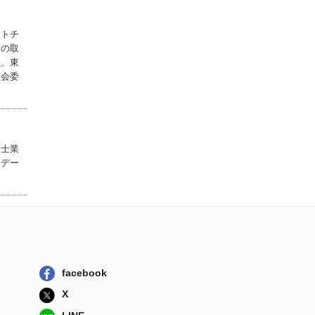
統一教会との闘い
三五年、そし...
クトチ
旬報社
業の取
員、東
情報刑法 １
員会委
弘文堂
法律実務のための
デジタル・フォ...
商事法務
護士業
本デー
業種別にわかるデ
ータ保護・活用...
中央経済社
facebook
X