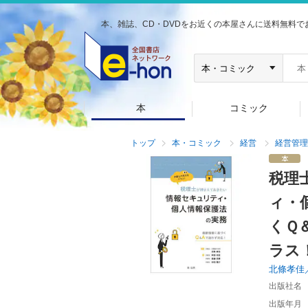
本、雑誌、CD・DVDをお近くの本屋さんに送料無料で
本
コミック
トップ
本・コミック
経営
経営管理
税理
ィ・
くＱ
ラス
北條孝佳
出版社名
出版年月