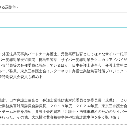
ける罰則等）
・外国法共同事業パートナー弁護士。元警察庁技官として様々なサイバー犯
バー犯罪対策技術顧問、徳島県警察 サイバー犯罪対策テクニカルアドバイ
い専門員等の各種委員に就任しているほか、日本弁護士連合会 弁護士業務
ループ委員、東京三弁護士会インターネット弁護士業務妨害対策プロジェク
策特別委員会委員も務める
務所。日本弁護士連合会 弁護士業務妨害対策委員会副委員長（現職）、２
士業務妨害対策委員会委員長。２０１８年度、２０２４年度、東京三弁護士
トチーム座長を務め、弁護士会内資料「弁護士・法律事務所のためのサイバ
を行った。その他、大規模消費者被害事件や投資詐欺事件を多く取り扱う