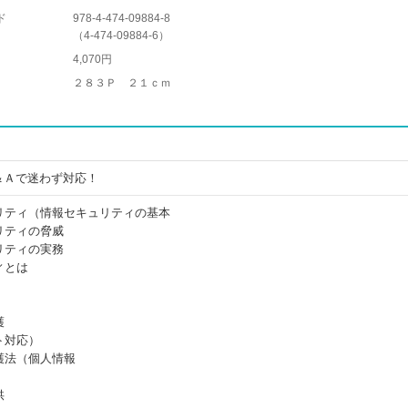
ド
978-4-474-09884-8
（
4-474-09884-6
）
4,070円
２８３Ｐ ２１ｃｍ
＆Ａで迷わず対応！
リティ（情報セキュリティの基本
リティの脅威
リティの実務
ィとは
護
ト対応）
護法（個人情報
供