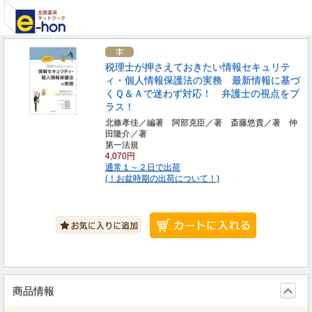
税理士が押さえておきたい情報セキュリテ
ィ・個人情報保護法の実務 最新情報に基づ
くＱ＆Ａで迷わず対応！ 弁護士の視点をプ
ラス！
北條孝佳／編著 阿部克臣／著 斎藤悠貴／著 仲
田隆介／著
第一法規
4,070円
通常１～２日で出荷
(！お盆時期の出荷について！)
商品情報